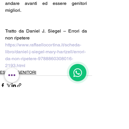
andare avanti ed essere genitori 
migliori.
Tratto da Daniel J. Siegel – Errori da 
non ripetere
https://www.raffaellocortina.it/scheda-
libro/daniel-j-siegel-mary-hartzell/errori-
da-non-ripetere-9788860308016-
2193.html
1
ESSERE GENITORI
Commenti