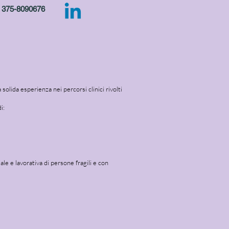
375-8090676
olida esperienza nei percorsi clinici rivolti
i:
le e lavorativa di persone fragili e con