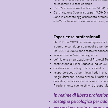
psicosomatici e tossicomanie
Certificazione come Facilitatore Mindfu
Certificazione Specialistica per l’ADHD i
Sono in costante aggiornamento professi
e l’offerta terapeutica attraverso corsi, 
Esperienze professionali
Dal 2010 al 2023 ho lavorato presso il Ce
a persone con doppia diagnosi e dipende
Dal 2018 al 2023 sono stata responsabile
valutazione in fase di accoglienza
definizione e realizzazione di Progetti Te
costruzione di Piani Educativi Individuali
conduzione di colloqui clinici individuali
gruppi terapeutici per giovani adulti e ad
Negli ultimi anni opero presso il Nucleo d
disabilità, collaborando con i servizi specia
Parallelamente svolgo attività di supervis
In regime di libera professio
sostegno psicologico per adol
percorsi per ansia, depressio