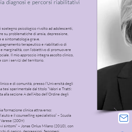
a diagnosi e percorsi riabilitativi
 sostegno psicologico rivolto ad adolescenti,
lare su problematiche di ansia, depressione,
 e sintomatologia grave.
mpagnamento terapeutico e riabilitativo di
 e marginalità, con l’obiettivo di promuovere
ale. Il mio approccio integra ascolto clinico,
 con i servizi del territorio.
clinico e di comunità, presso l’Università degli
tesi sperimentale dal titolo “Valori e Tratti:
ta alla sezione A dell’Albo dell’Ordine degli
ia formazione clinica attraverso:
aiuto e il counselling specialistico” – Scuola
i Varese (2009)
uovi sintomi” – Jonas Onlus Milano (2010), con
acchi di panico, depressioni, fenomeni