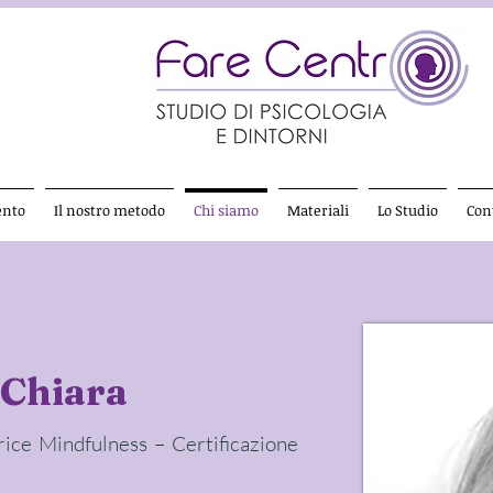
ento
Il nostro metodo
Chi siamo
Materiali
Lo Studio
Cont
 Chiara
trice Mindfulness – Certificazione