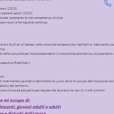
lness (2023)
n pazienti adulti (2025)
onale, ampliando le mie competenze cliniche
supervisioni e formazione continua.
ntro Gulliver di Varese, nelle comunità terapeutiche riabilitative, maturando una s
nze.
 della comunità per tossicodipendenti in comorbilità psichiatrica, occupandomi d
rapeutico-Riabilitativi
ulti
i Inserimento Lavorativo dell’Ambito di Luino, dove mi occupo dell’inclusione socia
listici del territorio.
ione clinica ed educativa per équipe che lavorano nei servizi rivolti a minori.
ne mi occupo di:
escenti, giovani adulti e adulti
ne e disturbi dell’umore