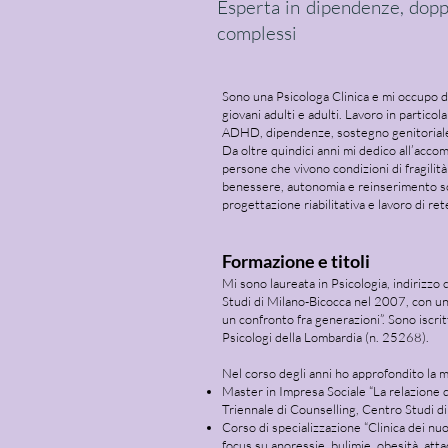
Esperta in dipendenze, doppi
complessi
Sono una Psicologa Clinica e mi occupo di
giovani adulti e adulti. Lavoro in partico
ADHD, dipendenze, sostegno genitoriale
Da oltre quindici anni mi dedico all’acco
persone che vivono condizioni di fragilità
benessere, autonomia e reinserimento soci
progettazione riabilitativa e lavoro di rete
Formazione e titoli
Mi sono laureata in Psicologia, indirizzo 
Studi di Milano-Bicocca nel 2007, con una 
un confronto fra generazioni”. Sono iscrit
Psicologi della Lombardia (n. 25268).
Nel corso degli anni ho approfondito la m
Master in Impresa Sociale “La relazione d’
Triennale di Counselling, Centro Studi d
Corso di specializzazione “Clinica dei n
focus su anoressie, bulimie, obesità, att