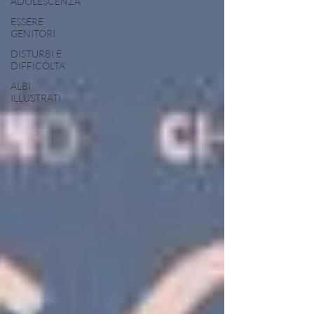
ADOLESCENZA
ESSERE
GENITORI
DISTURBI E
DIFFICOLTA'
ALBI
ILLUSTRATI