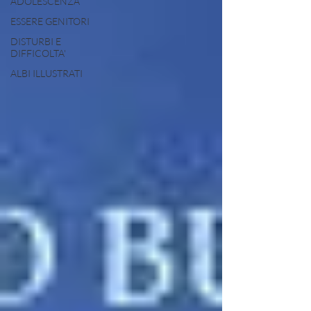
ADOLESCENZA
ESSERE GENITORI
DISTURBI E
DIFFICOLTA'
ALBI ILLUSTRATI