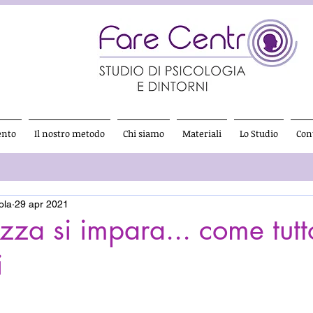
ento
Il nostro metodo
Chi siamo
Materiali
Lo Studio
Cont
ola
29 apr 2021
zza si impara... come tutto
i