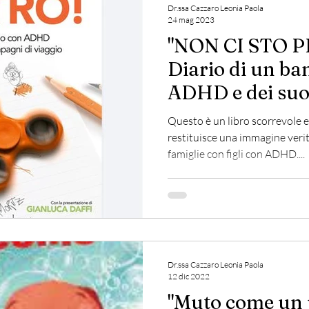
Dr.ssa Cazzaro Leonia Paola
24 mag 2023
"NON CI STO P
Diario di un b
ADHD e dei suo
compagni di via
Questo è un libro scorrevole 
restituisce una immagine verit
famiglie con figli con ADHD....
Dr.ssa Cazzaro Leonia Paola
12 dic 2022
"Muto come un p