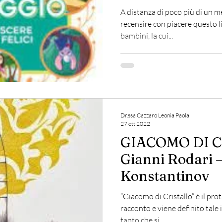
A distanza di poco più di un m
recensire con piacere questo l
bambini, la cui...
Dr.ssa Cazzaro Leonia Paola
27 ott 2022
GIACOMO DI CR
Gianni Rodari –
Konstantinov
“Giacomo di Cristallo” è il pr
racconto e viene definito tale 
tanto che si...