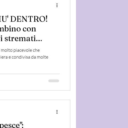
IU' DENTRO!
ambino con
i stremati
ggio"
e molto piacevole che
iera e condivisa da molte
esce":