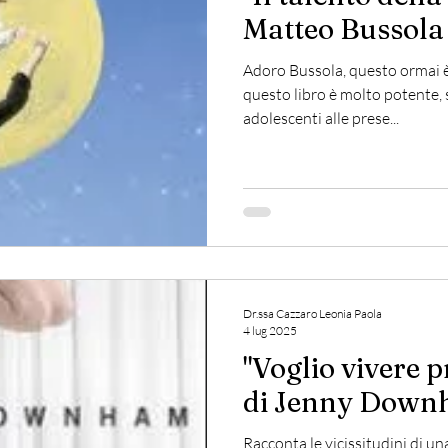
Matteo Bussola
Adoro Bussola, questo ormai è n
questo libro è molto potente, 
adolescenti alle prese...
Dr.ssa Cazzaro Leonia Paola
4 lug 2025
"Voglio vivere 
di Jenny Dow
Racconta le vicissitudini di u