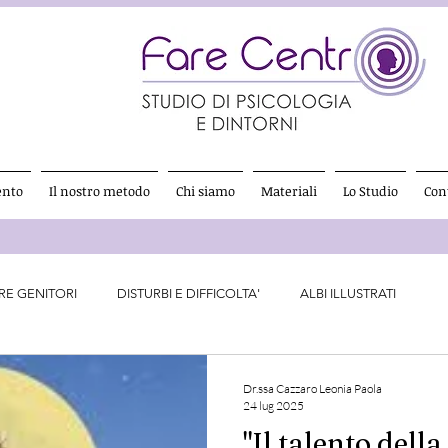
ento
Il nostro metodo
Chi siamo
Materiali
Lo Studio
Cont
RE GENITORI
DISTURBI E DIFFICOLTA'
ALBI ILLUSTRATI
Dr.ssa Cazzaro Leonia Paola
24 lug 2025
"Il talento della