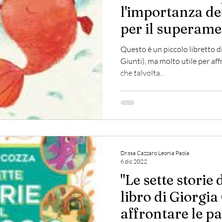
l'importanza dei
per il superam
Questo è un piccolo libretto 
Giunti), ma molto utile per af
che talvolta...
Dr.ssa Cazzaro Leonia Paola
6 dic 2022
"Le sette storie 
libro di Giorgia
affrontare le p