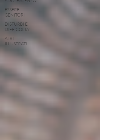
ADOLESCENZA
ESSERE
GENITORI
DISTURBI E
DIFFICOLTA'
ALBI
ILLUSTRATI