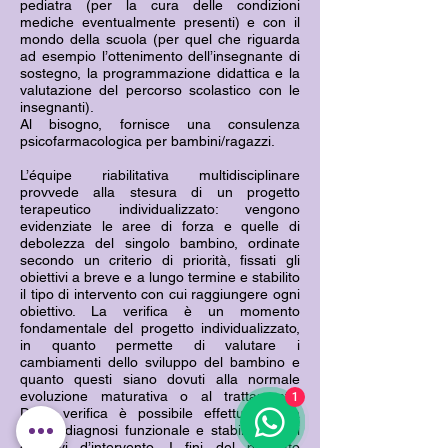
pediatra (per la cura delle condizioni
mediche eventualmente presenti) e con il
mondo della scuola (per quel che riguarda
ad esempio l’ottenimento dell’insegnante di
sostegno, la programmazione didattica e la
valutazione del percorso scolastico con le
insegnanti).
Al bisogno, fornisce una consulenza
psicofarmacologica per bambini/ragazzi.
L’équipe riabilitativa multidisciplinare
provvede alla stesura di un progetto
terapeutico individualizzato: vengono
evidenziate le aree di forza e quelle di
debolezza del singolo bambino, ordinate
secondo un criterio di priorità, fissati gli
obiettivi a breve e a lungo termine e stabilito
il tipo di intervento con cui raggiungere ogni
obiettivo. La verifica è un momento
fondamentale del progetto individualizzato,
in quanto permette di valutare i
cambiamenti dello sviluppo del bambino e
quanto questi siano dovuti alla normale
evoluzione maturativa o al trattamento.
1
Dalla verifica è possibile effettuare una
nuova diagnosi funzionale e stabilire nuovi
obiettivi d’intervento. I fini del progetto