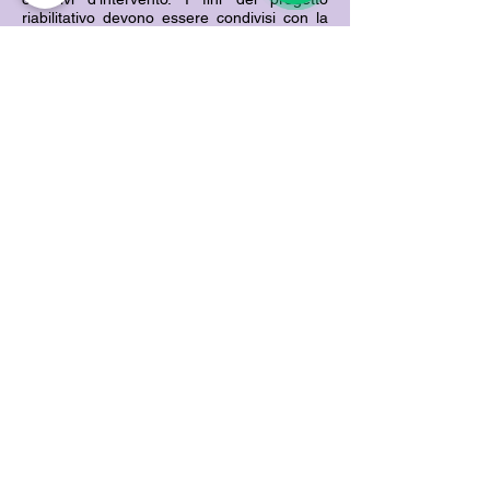
riabilitativo devono essere condivisi con la
famiglia e con la scuola, perché è solo dalla
generalizzazione dell’intervento che si
ottengono i risultati migliori.
Nell’ambito del lavoro di équipe, il
Neuropsichiatra Infantile assume un ruolo di
coordinamento clinico dei diversi interventi,
per una loro gestione integrata e
coordinata.
Via del Chiostro,
19 - 21026
- Gavirate (VA)
(vicino alla Trattoria del Mare)
T
el.
333-5460058
info@studiofarecentro.it
© 2018 Cazzaro - 2026 Simoncini - Fare Centro -