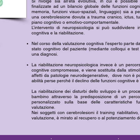
Si rivolge sia all’età evolutiva, in cui è possibile
finalizzate ad un bilancio globale delle funzioni cogni
memoria, funzioni visuo-spaziali, linguaggio) sia a 
una cerebrolesione dovuta a trauma cranico, ictus, tu
piano cognitivo o emotivo-comportamentale.
L’intervento di neuropsicologia si può suddividere in
cognitiva e la riabilitazione.
Nel corso della valutazione cognitiva l’esperto parte da
stato cognitivo del paziente (mediante colloqui e test
una diagnosi.
a
La riabilitazione neuropsicologica invece è un percors
cognitive compromesse, e viene sostituita dalla stimol
affetti da patologie neurodegenerative, dove non è p
abilità perse perché il declino delle funzioni cognitive 
La riabilitazione dei disturbi dello sviluppo è un proc
bambino attraverso la predisposizione di un percor
personalizzato sulla base delle caratteristiche 
valutazione.
Nei soggetti con cerebrolesioni il training riabilitativo,
valutazione, è mirato al recupero o al potenziamento d