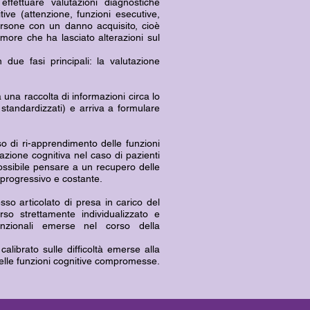
 effettuare valutazioni diagnostiche
tive (attenzione, funzioni esecutive,
persone con un danno acquisito, cioè
more che ha lasciato alterazioni sul
 due fasi principali: la valutazione
 una raccolta di informazioni circa lo
 standardizzati) e arriva a formulare
o di ri-apprendimento delle funzioni
azione cognitiva nel caso di pazienti
ossibile pensare a un recupero delle
è progressivo e costante.
esso articolato di presa in carico del
so strettamente individualizzato e
funzionali emerse nel corso della
 calibrato sulle difficoltà emerse alla
elle funzioni cognitive compromesse.