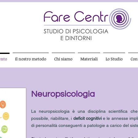
ento
Il nostro metodo
Chi siamo
Materiali
Lo Studio
Cont
Neuropsicologia
La neuropsicologia è una disciplina scientifica ch
possibile, riabilitare, i
deficit cognitivi
e le annesse implic
di personalità conseguenti a patologie a carico del si