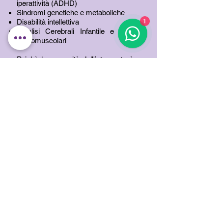
iperattività (ADHD)
Sindromi genetiche e metaboliche
1
Disabilità intellettiva
Paralisi Cerebrali Infantile e malattie
neuromuscolari
Poichè la precocità dell'intervento è un
fattore importante per un buon esito
della terapia, è consigliabile rivolgersi
allo specialista non appena i genitori, il
pediatra o le insegnanti dell'asilo
nido/scuola dell'infanzia ravvisino un
ritardo o anomalia nelle acquisizioni
delle tappe dello sviluppo
neuropsicomotorio o della socialità.
Il percorso con il neuropsicomotricista
può essere affrontato individualmente
oppure con interventi psicomotori in
piccolo gruppo. Se il protagonista del
percorso terapeutico è il bambino, in
un'ottica di sua integrazione con
l'ambiente esterno lo specialista può
coinvolgere la famiglia, condividendo
con i genitori gli obiettivi del lavoro e la