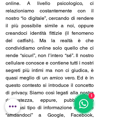
online. A livello psicologico, ci 
relazioniamo costantemente con il 
nostro “io digitale”, cercando di rendere 
il più possibile simile a noi, oppure 
creandoci identità fittizie (il fenomeno 
del catfish). Ma la realtà è che 
condividiamo online solo quello che ci 
rende “sicuri”, non l’intero “sé”. Il nostro 
cellulare conosce e contiene tutti i nostri 
segreti più intimi ma non ci giudica, è 
quasi meglio di un amico vero. Ed è in 
questo contesto si introduce il concetto 
di privacy. Siamo così legati alla nostra 
1
riservatezza, eppure, pubblichiamo 
qualsiasi tipo di informazione sensibile 
“affidandoci” a Google, Facebook, 
Instagram… Gli aspetti più intimi e cari 
della nostra vita vengono diffusi online. 
b. Essere consapevoli:
 Non riusciamo 