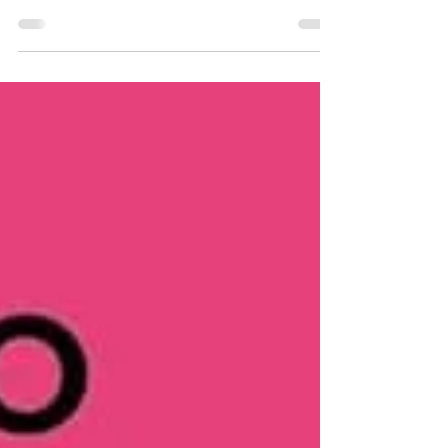
Adoro Bussola, questo ormai è noto a me e a tutti.
Ma questo libro è molto potente, soprattutto perchè
parla di adolescenti alle prese...