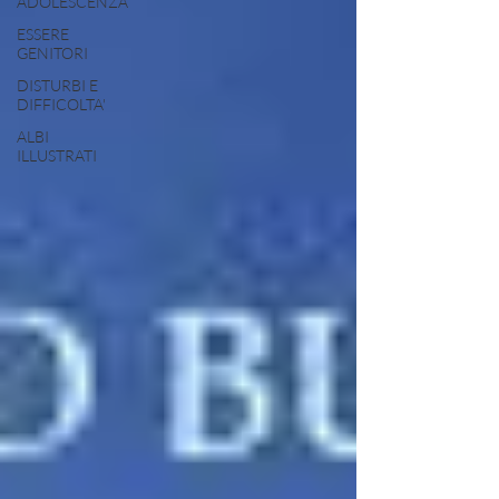
ADOLESCENZA
ESSERE
GENITORI
DISTURBI E
DIFFICOLTA'
ALBI
ILLUSTRATI