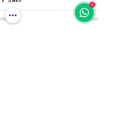
1
Commenti
Scrivi un commento...
Via del Chiostro,
19 - 21026
- Gavirate (VA)
(vicino alla Trattoria del Mare)
T
el.
333-5460058