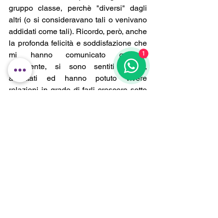
gruppo classe, perchè "diversi" dagli 
altri (o si consideravano tali o venivano 
addidati come tali). Ricordo, però, anche 
la profonda felicità e soddisfazione che 
mi hanno comunicato quando, 
1
finalmente, si sono sentiti accolti, 
accettati ed hanno potuto vivere 
relazioni in grado di farli crescere sotto 
il profilo socio-affettivo e aumentare la 
loro autostima.
"I problemi fanno così, se non ne parli 
con nessuno e continui a pensarci e 
ripensarci, rischiano di diventare 
davvero grandi"
ESSERE GENITORI
ALBI ILLUSTRATI